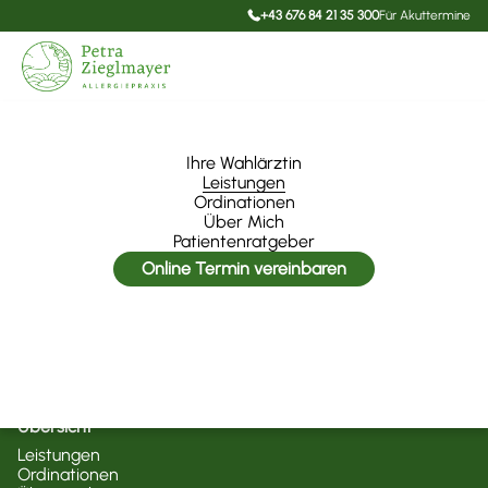
+43 676 84 21 35 300
Für Akuttermine
Ihre Wahlärztin
Ordinationen
Leistungen
P.D. Dr. Petra Zieglmayer
Ordinationen
1040 und 1150 Wien
Über Mich
petra@zieglmayer.at
Patientenratgeber
Online Termin vereinbaren
Rechtliches
Impressum & Datenschutz
Cookie Einstellungen
Übersicht
Leistungen
Ordinationen